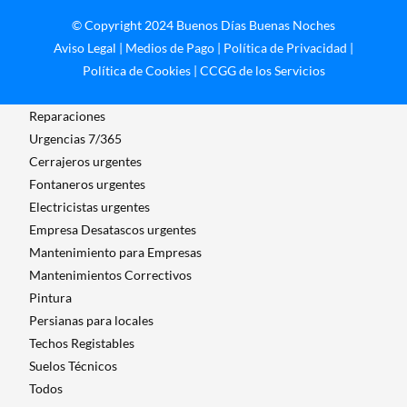
© Copyright 2024 Buenos Días Buenas Noches
Aviso Legal
|
Medios de Pago
|
Política de Privacidad
|
Política de Cookies
|
CCGG de los Servicios
Reparaciones
Urgencias 7/365
Cerrajeros urgentes
Fontaneros urgentes
Electricistas urgentes
Empresa Desatascos urgentes
Mantenimiento para Empresas​
Mantenimientos Correctivos
Pintura
Persianas para locales
Techos Registables
Suelos Técnicos
Todos