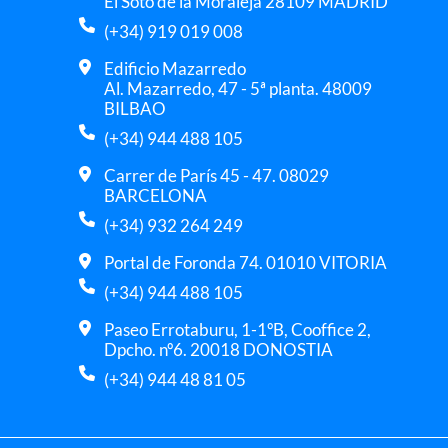
El Soto de la Moraleja 28109 MADRID
(+34) 919 019 008
Edificio Mazarredo
Al. Mazarredo, 47 - 5ª planta. 48009
BILBAO
(+34) 944 488 105
Carrer de París 45 - 47. 08029
BARCELONA
(+34) 932 264 249
Portal de Foronda 74. 01010 VITORIA
(+34) 944 488 105
Paseo Errotaburu, 1-1ºB, Cooffice 2,
Dpcho. nº6. 20018 DONOSTIA
(+34) 944 48 81 05