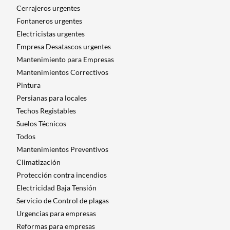
o
Cerrajeros urgentes
m
Fontaneros urgentes
e
Electricistas urgentes
n
Empresa Desatascos urgentes
d
Mantenimiento para Empresas​
a
Mantenimientos Correctivos
bl
Pintura
e
Persianas para locales
Techos Registables
Suelos Técnicos
Todos
Mantenimientos Preventivos
Climatización
Protección contra incendios
Electricidad Baja Tensión
Servicio de Control de plagas
Urgencias para empresas
Reformas para empresas