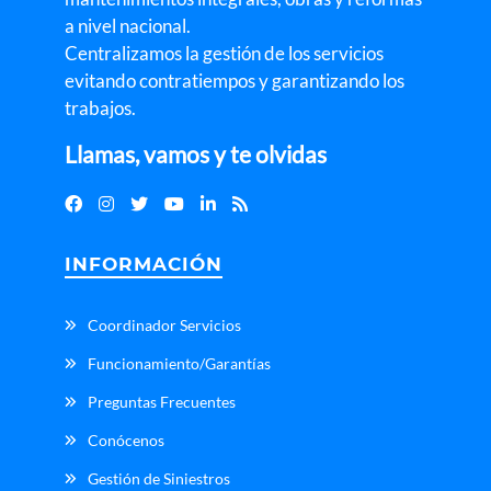
r
a nivel nacional.
o
Centralizamos la gestión de los servicios
f
evitando contratiempos y garantizando los
e
trabajos.
si
o
Llamas, vamos y te olvidas
n
al 
y 
p
INFORMACIÓN
a
rt
Coordinador Servicios
ic
ul
Funcionamiento/Garantías
a
Preguntas Frecuentes
r. 
E
Conócenos
l 
Gestión de Siniestros
s