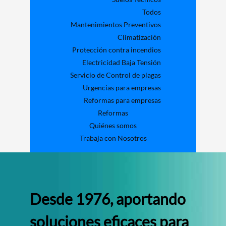
Todos
Mantenimientos Preventivos
Climatización
Protección contra incendios
Electricidad Baja Tensión
Servicio de Control de plagas
Urgencias para empresas
Reformas para empresas
Reformas
Quiénes somos
Trabaja con Nosotros
Desde 1976, aportando
soluciones eficaces para