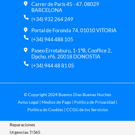
p
Carrer de París 45 - 47. 08029
r
BARCELONA
e
(+34) 932 264 249
ci
o
Portal de Foronda 74. 01010 VITORIA
s 
(+34) 944 488 105
t
Paseo Errotaburu, 1-1ºB, Cooffice 2,
a
Dpcho. nº6. 20018 DONOSTIA
m
(+34) 944 48 81 05
bi
é
n
. 
© Copyright 2024 Buenos Días Buenas Noches
M
u
Aviso Legal
|
Medios de Pago
|
Política de Privacidad
|
y 
Política de Cookies
|
CCGG de los Servicios
r
e
Reparaciones
c
Urgencias 7/365