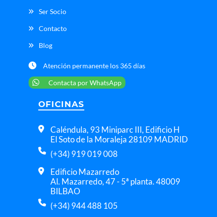
e
Ser Socio
r
Contacto
vi
ci
Blog
o 
Atención permanente los 365 días
e
s 
Contacta por WhatsApp
in
m
OFICINAS
ej
o
Caléndula, 93 Miniparc III, Edificio H
r
El Soto de la Moraleja 28109 MADRID
a
(+34) 919 019 008
bl
Edificio Mazarredo
e 
Al. Mazarredo, 47 - 5ª planta. 48009
y 
BILBAO
lo
(+34) 944 488 105
s 