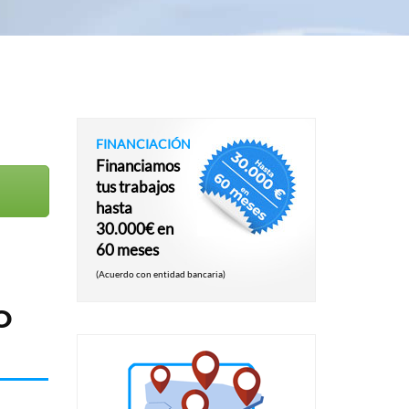
FINANCIACIÓN
Financiamos
tus trabajos
hasta
30.000€ en
60 meses
(Acuerdo con entidad bancaria)
O