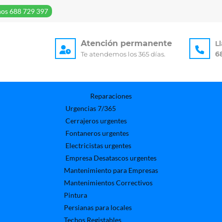
os 688 729 397
Atención permanente
L
6
Te atendemos los 365 días.
Reparaciones
Urgencias 7/365
Cerrajeros urgentes
Fontaneros urgentes
Electricistas urgentes
Empresa Desatascos urgentes
Mantenimiento para Empresas​
Mantenimientos Correctivos
Pintura
Persianas para locales
Techos Registables