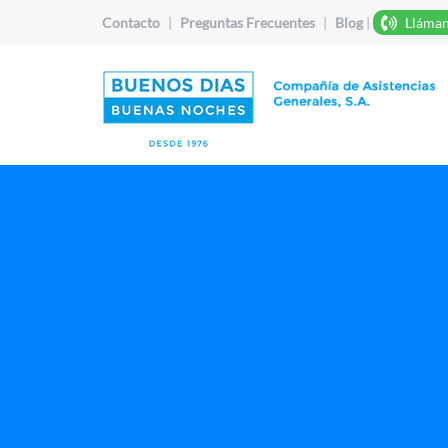
Contacto
|
Preguntas Frecuentes
|
Blog
|
Lláman