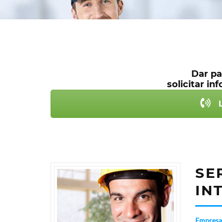
Dar pa
solicitar i
L
SE
IN
Empresa 