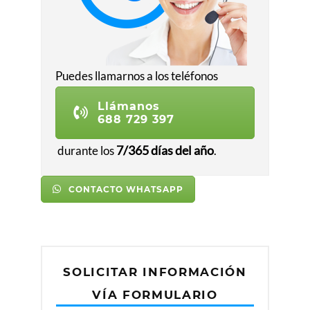
r
o
f
e
Puedes llamarnos a los teléfonos
si
o
Llámanos
n
688 729 397
al 
y 
7/365 días del año
durante los
.
p
a
CONTACTO WHATSAPP
rt
ic
ul
a
r. 
SOLICITAR INFORMACIÓN
E
l 
VÍA FORMULARIO