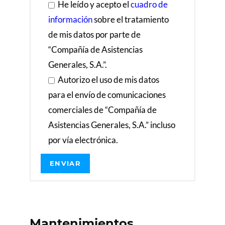
He leído y acepto el
cuadro de
p
r
información
sobre el tratamiento
e
de mis datos por parte de
ci
“Compañía de Asistencias
o
Generales, S.A.”.
s 
t
Autorizo el uso de mis datos
a
para el envío de comunicaciones
m
comerciales de “Compañía de
bi
Asistencias Generales, S.A.” incluso
é
n
por vía electrónica.
. 
M
u
y 
r
e
Mantenimientos
c