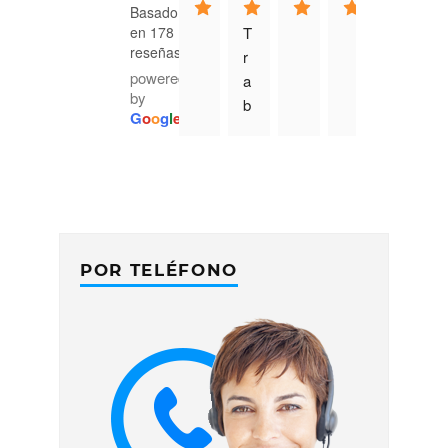
Basado
T
en 178
reseñas.
r
powered
a
by
b
G
o
o
g
l
e
aj
o 
c
o
n 
B
POR TELÉFONO
D
B
N 
a 
ni
v
el 
p