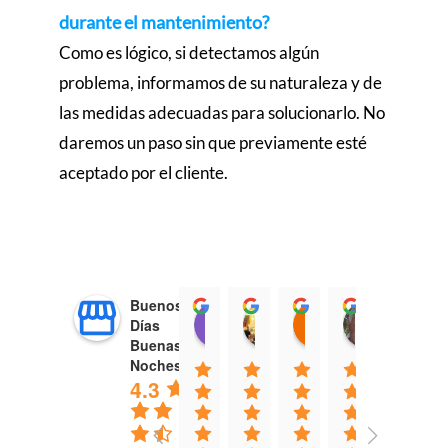
durante el mantenimiento?
Como es lógico, si detectamos algún
problema, informamos de su naturaleza y de
las medidas adecuadas para solucionarlo. No
daremos un paso sin que previamente esté
aceptado por el cliente.
Buenos
Clara Ben
Natxo Kasko
JOSE MARIA 
klaus 
Días
14:53 24 Oct 25
11:12 25 Sep 25
08:48 18 Sep 25
09:57 0
Buenas
Noches
4.3