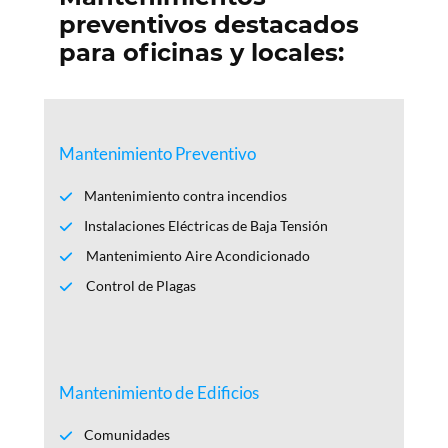
o
preventivos destacados
m
para oficinas y locales:
e
n
d
a
Mantenimiento Preventivo
bl
e
Mantenimiento contra incendios
Instalaciones Eléctricas de Baja Tensión
Mantenimiento Aire Acondicionado
Control de Plagas
Mantenimiento de Edificios
Comunidades