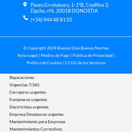
Paseo Errotaburu, 1-1ºB, Cooffice 2,
Dpcho. nº6. 20018 DONOSTIA
(+34) 944 48 81 05
© Copyright 2024 Buenos Días Buenas Noches
Aviso Legal
|
Medios de Pago
|
Política de Privacidad
|
Política de Cookies
|
CCGG de los Servicios
Reparaciones
Urgencias 7/365
Cerrajeros urgentes
Fontaneros urgentes
Electricistas urgentes
Empresa Desatascos urgentes
Mantenimiento para Empresas​
Mantenimientos Correctivos