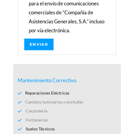
para el envío de comunicaciones
m
comerciales de “Compañía de
bi
Asistencias Generales, S.A.” incluso
é
n
por vía electrónica.
. 
M
u
y 
r
e
c
Mantenimiento Correctivo
o
m
Reparaciones Eléctricas
e
Cambios luminarias o enchufes
n
Carpintería
d
Fontanerías
a
bl
Suelos Técnicos