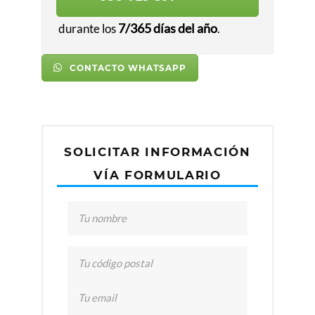
al 
y 
7/365 días del año
durante los
.
p
a
CONTACTO WHATSAPP
rt
ic
ul
a
r. 
SOLICITAR INFORMACIÓN
E
l 
VÍA FORMULARIO
s
e
r
vi
ci
o 
e
s 