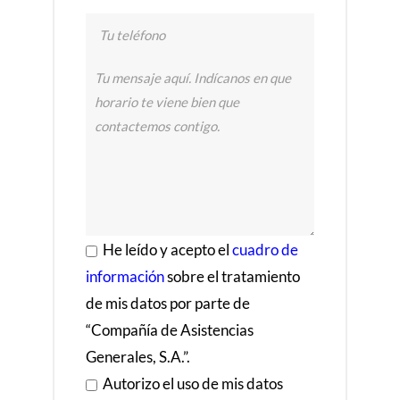
in
m
ej
o
r
a
bl
e 
y 
lo
s 
He leído y acepto el
cuadro de
p
r
información
sobre el tratamiento
e
de mis datos por parte de
ci
“Compañía de Asistencias
o
Generales, S.A.”.
s 
t
Autorizo el uso de mis datos
a