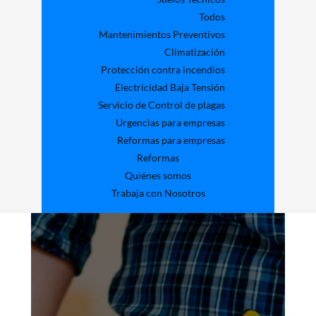
Todos
Mantenimientos Preventivos
Climatización
Protección contra incendios
Electricidad Baja Tensión
Servicio de Control de plagas
Urgencias para empresas
Reformas para empresas
Reformas
Quiénes somos
Trabaja con Nosotros