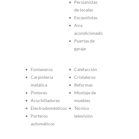
Persianistas
de locales
Escayolistas
Aire
acondicionado
Puertas de
garaje
Fontaneros
Calefacción
Carpintería
Cristaleros
metálica
Reformas
Pintores
Montaje de
Acuchilladores
muebles
Electrodomésticos
Técnico
Porteros
televisión
automáticos