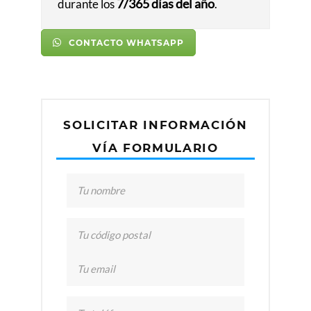
7/365 días del año
durante los
.
r. 
E
l 
CONTACTO WHATSAPP
s
e
r
vi
SOLICITAR INFORMACIÓN
ci
o 
VÍA FORMULARIO
e
s 
in
m
ej
o
r
a
bl
e 