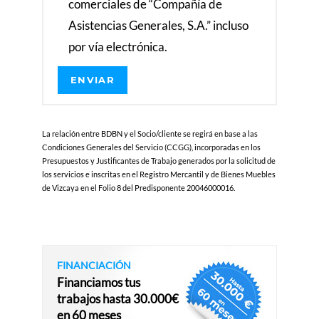
comerciales de “Compañía de
y 
r
Asistencias Generales, S.A.” incluso
e
por vía electrónica.
c
o
m
e
n
La relación entre BDBN y el Socio/cliente se regirá en base a las
d
Condiciones Generales del Servicio (CCGG), incorporadas en los
a
Presupuestos y Justificantes de Trabajo generados por la solicitud de
bl
los servicios e inscritas en el Registro Mercantil y de Bienes Muebles
de Vizcaya en el Folio 8 del Predisponente 20046000016.
e
FINANCIACIÓN
Financiamos tus
trabajos hasta 30.000€
en 60 meses