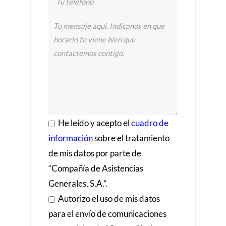
y 
lo
s 
p
r
e
ci
o
s 
t
He leído y acepto el
cuadro de
a
información
sobre el tratamiento
m
de mis datos por parte de
bi
“Compañía de Asistencias
é
n
Generales, S.A.”.
. 
Autorizo el uso de mis datos
M
para el envío de comunicaciones
u