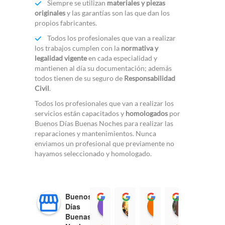
Siempre se utilizan
materiales y piezas
originales
y las garantías son las que dan los
propios fabricantes.
Todos los profesionales que van a realizar
los trabajos cumplen con la
normativa y
legalidad vigente
en cada especialidad y
mantienen al día su documentación; además
todos tienen de su seguro de
Responsabilidad
Civil
.
Todos los profesionales que van a realizar los
servicios están capacitados y
homologados
por
Buenos Días Buenas Noches para realizar las
reparaciones y mantenimientos. Nunca
enviamos un profesional que previamente no
hayamos seleccionado y homologado.
Buenos
Clara Ben
Natxo Kasko
JOSE MARIA 
klaus 
Días
14:53 24 Oct 25
11:12 25 Sep 25
08:48 18 Sep 25
09:57 0
Buenas