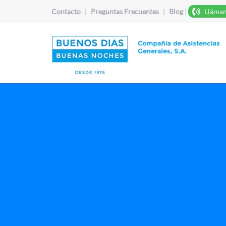
Contacto
|
Preguntas Frecuentes
|
Blog
|
Lláman