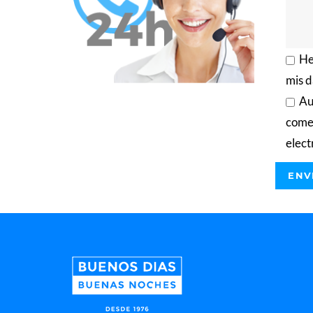
He
mis d
Au
comer
elect