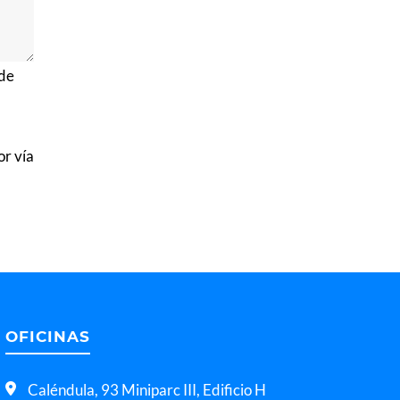
 de
or vía
OFICINAS
Caléndula, 93 Miniparc III, Edificio H