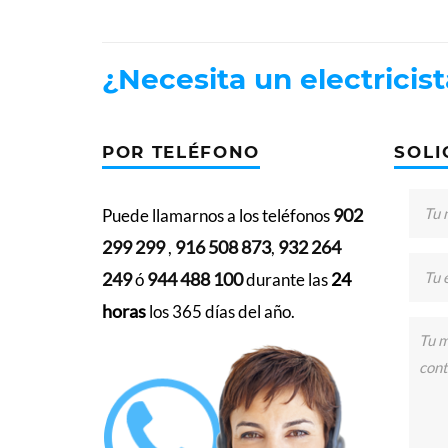
¿Necesita un electricis
POR TELÉFONO
SOLI
902
Puede llamarnos a los teléfonos
299 299
916 508 873
932 264
,
,
249
944 488 100
24
ó
durante las
horas
los 365 días del año.