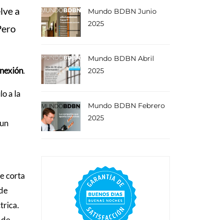
lve a
Mundo BDBN Junio
2025
Pero
Mundo BDBN Abril
onexión
.
2025
lo a la
Mundo BDBN Febrero
2025
 un
se corta
 de
trica.
 de