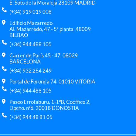
El Soto de la Moraleja 28109 MADRID
(+34) 919 019 008
Edificio Mazarredo
Al. Mazarredo, 47 - 5ª planta. 48009
BILBAO
(+34) 944 488 105
Carrer de París 45 - 47. 08029
BARCELONA
(+34) 932 264 249
Portal de Foronda 74. 01010 VITORIA
(+34) 944 488 105
Paseo Errotaburu, 1-1ºB, Cooffice 2,
Dpcho. nº6. 20018 DONOSTIA
(+34) 944 48 81 05