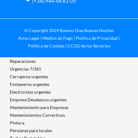
(+34) 944 48 81 05
© Copyright 2024 Buenos Días Buenas Noches
Aviso Legal
|
Medios de Pago
|
Política de Privacidad
|
Política de Cookies
|
CCGG de los Servicios
Reparaciones
Urgencias 7/365
Cerrajeros urgentes
Fontaneros urgentes
Electricistas urgentes
Empresa Desatascos urgentes
Mantenimiento para Empresas​
Mantenimientos Correctivos
Pintura
Persianas para locales