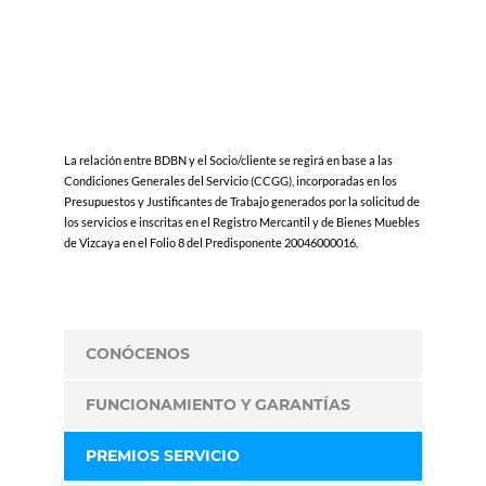
La relación entre BDBN y el Socio/cliente se regirá en base a las
Condiciones Generales del Servicio (CCGG), incorporadas en los
Presupuestos y Justificantes de Trabajo generados por la solicitud de
los servicios e inscritas en el Registro Mercantil y de Bienes Muebles
de Vizcaya en el Folio 8 del Predisponente 20046000016.
CONÓCENOS
FUNCIONAMIENTO Y GARANTÍAS
PREMIOS SERVICIO