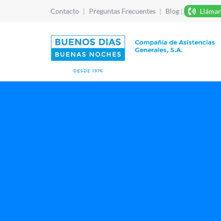
Contacto
|
Preguntas Frecuentes
|
Blog
|
Lláman