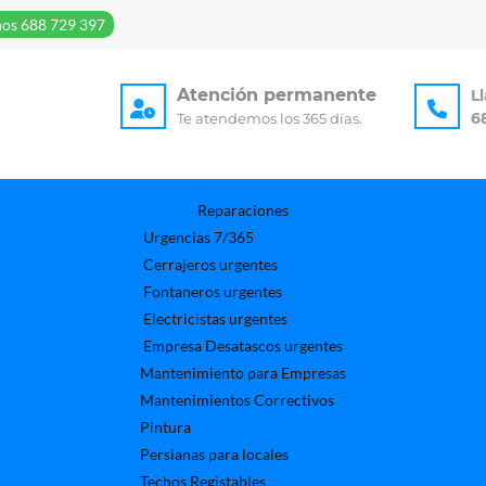
os 688 729 397
Atención permanente
L
6
Te atendemos los 365 días.
Reparaciones
Urgencias 7/365
Cerrajeros urgentes
Fontaneros urgentes
Electricistas urgentes
Empresa Desatascos urgentes
Mantenimiento para Empresas​
Mantenimientos Correctivos
Pintura
Persianas para locales
Techos Registables