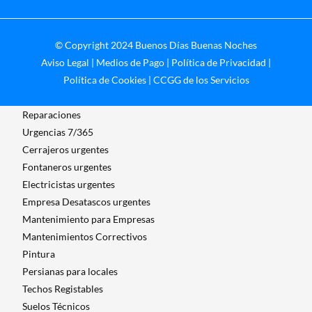
© Copyright 2024 Buenos Días Buenas Noches
Aviso Legal
|
Medios de Pago
|
Política de Privacidad
|
Política de Cookies
|
CCGG de los Servicios
Reparaciones
Urgencias 7/365
Cerrajeros urgentes
Fontaneros urgentes
Electricistas urgentes
Empresa Desatascos urgentes
Mantenimiento para Empresas​
Mantenimientos Correctivos
Pintura
Persianas para locales
Techos Registables
Suelos Técnicos