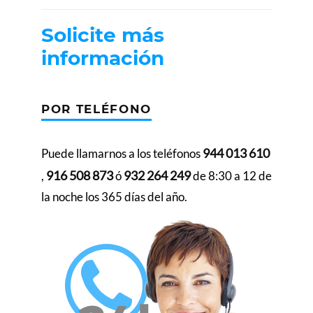
Solicite más
información
POR TELÉFONO
944 013 610
Puede llamarnos a los teléfonos
916 508 873
932 264 249
,
ó
de 8:30 a 12 de
la noche los 365 días del año.