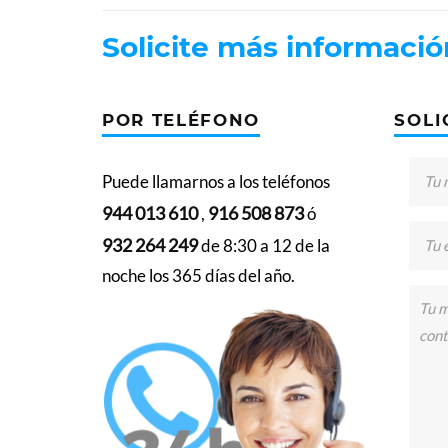
Solicite más informació
POR TELÉFONO
SOLI
Puede llamarnos a los teléfonos
944 013 610
916 508 873
,
ó
932 264 249
de 8:30 a 12 de la
noche los 365 días del año.