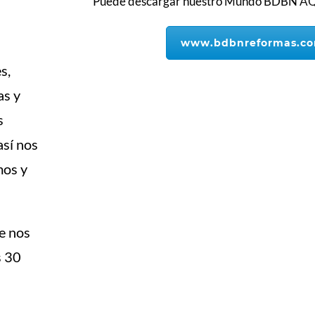
Puede descargar nuestro Mundo BDBN
AQ
www.bdbnreformas.c
s,
as y
s
así nos
mos y
e nos
s 30