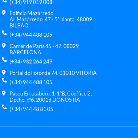
(+34) 919 019 008
Edificio Mazarredo
Al. Mazarredo, 47 - 5ª planta. 48009
BILBAO
(+34) 944 488 105
Carrer de París 45 - 47. 08029
BARCELONA
(+34) 932 264 249
Portal de Foronda 74. 01010 VITORIA
(+34) 944 488 105
Paseo Errotaburu, 1-1ºB, Cooffice 2,
Dpcho. nº6. 20018 DONOSTIA
(+34) 944 48 81 05