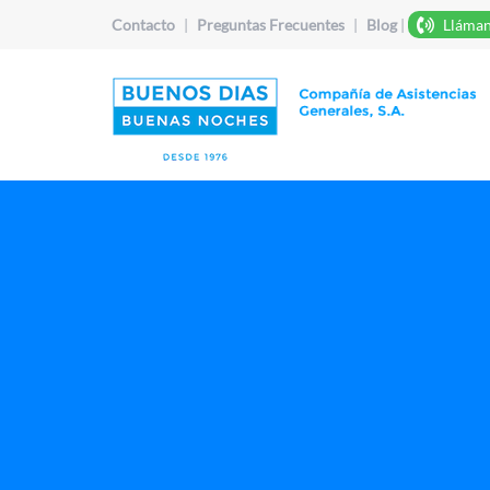
Contacto
|
Preguntas Frecuentes
|
Blog
|
Lláman