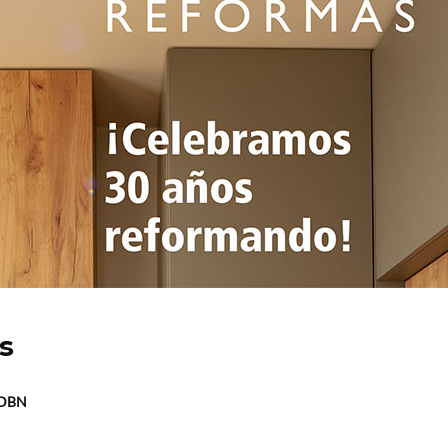
s
BDBN