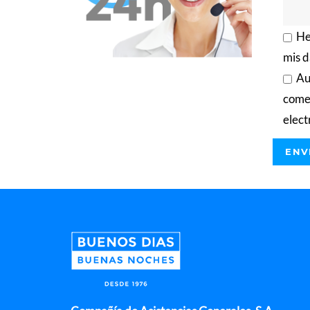
He
mis d
Au
comer
elect