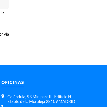
 de
or vía
OFICINAS
Caléndula, 93 Miniparc III, Edificio H
El Soto de la Moraleja 28109 MADRID