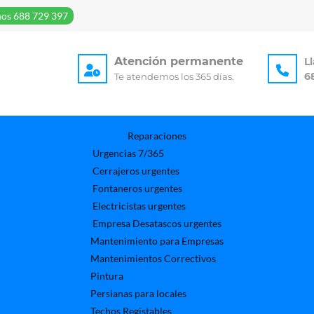
os 688 729 397
Atención permanente
L
6
Te atendemos los 365 días.
Reparaciones
Urgencias 7/365
Cerrajeros urgentes
Fontaneros urgentes
Electricistas urgentes
Empresa Desatascos urgentes
Mantenimiento para Empresas​
Mantenimientos Correctivos
Pintura
Persianas para locales
Techos Registables