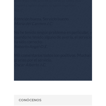
Buen trato y eficaces en su servicio. Estoy muy
contenta, enhorabuena, lo hacen muy bien.
H.C.C.
Atención buena. Servicio bueno.
María del Carmen J.C.
No he tenido ningún problema en particular, y
cuando he tenido alguno de avería, el servicio
ha sido correcto.
Roberto Angel O.E.
Mis comentarios todos son positivos. Muchas
gracias por el servicio.
Oscar Alberto J.C.
CONÓCENOS