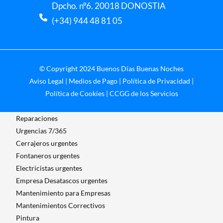
Dpcho. nº6. 20018 DONOSTIA
(+34) 944 48 81 05
© Copyright 2024 Buenos Días Buenas Noches
Aviso Legal
|
Medios de Pago
|
Política de Privacidad
|
Política de Cookies
|
CCGG de los Servicios
Reparaciones
Urgencias 7/365
Cerrajeros urgentes
Fontaneros urgentes
Electricistas urgentes
Empresa Desatascos urgentes
Mantenimiento para Empresas​
Mantenimientos Correctivos
Pintura