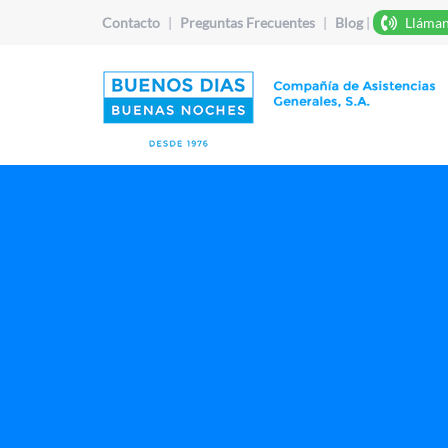
Contacto
|
Preguntas Frecuentes
|
Blog
|
Lláman