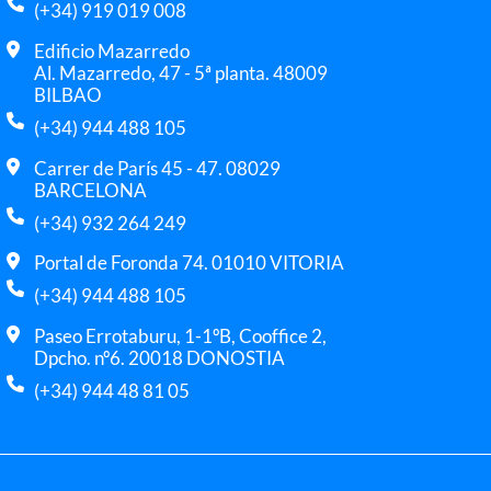
(+34) 919 019 008
Edificio Mazarredo
Al. Mazarredo, 47 - 5ª planta. 48009
BILBAO
(+34) 944 488 105
Carrer de París 45 - 47. 08029
BARCELONA
(+34) 932 264 249
Portal de Foronda 74. 01010 VITORIA
(+34) 944 488 105
Paseo Errotaburu, 1-1ºB, Cooffice 2,
Dpcho. nº6. 20018 DONOSTIA
(+34) 944 48 81 05