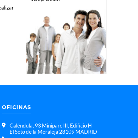
ealizar
OFICINAS
Caléndula, 93 Miniparc III, Edificio H
El Soto de la Moraleja 28109 MADRID