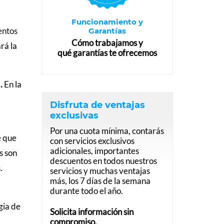
Funcionamiento y
entos
Garantías
Cómo trabajamos y
rá la
qué garantías te ofrecemos
)
.
En la
Disfruta de ventajas
exclusivas
Por una cuota mínima, contarás
e que
con servicios exclusivos
adicionales, importantes
s son
descuentos en todos nuestros
.
servicios y muchas ventajas
más, los 7 días de la semana
durante todo el año.
gia de
Solicita información sin
compromiso.