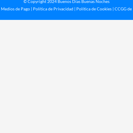
© Copyright 2024 Buenos Días Buenas Noches
|
Medios de Pago
|
Política de Privacidad
|
Política de Cookies
|
CCGG de l