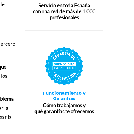
 de
Servicio en toda España
con una red de más de 1.000
profesionales
Tercero
 que
 los
Funcionamiento y
Garantías
oblema
Cómo trabajamos y
r la
qué garantías te ofrecemos
sar la