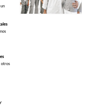
 un
tales
unos
les
 otros
y