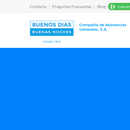
Contacto
|
Preguntas Frecuentes
|
Blog
|
Lláman