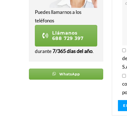
Puedes llamarnos a los
teléfonos
Llámanos
688 729 397
7/365 días del año
durante
.
de
S.
WhatsApp
co
po